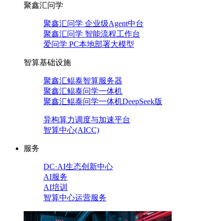
聚鑫汇问学
聚鑫汇问学 企业级Agent中台
聚鑫汇问学 智能流程工作台
爱问学 PC本地部署大模型
智算基础设施
聚鑫汇鲲泰智算服务器
聚鑫汇鲲泰问学一体机
聚鑫汇鲲泰问学一体机DeepSeek版
异构算力调度与加速平台
智算中心(AICC)
服务
DC·AI生态创新中心
AI服务
AI培训
智算中心运营服务