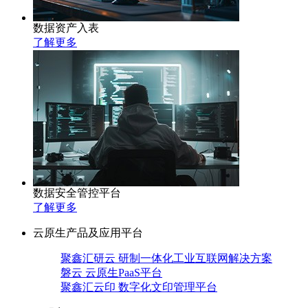
数据资产入表
了解更多
数据安全管控平台
了解更多
云原生产品及应用平台
聚鑫汇研云 研制一体化工业互联网解决方案
磐云 云原生PaaS平台
聚鑫汇云印 数字化文印管理平台