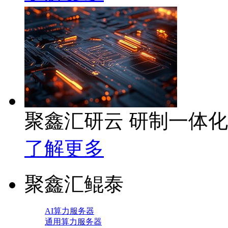
聚鑫汇研云 研制一体
了解更多
聚鑫汇鲲泰
AI算力服务器
通用算力服务器