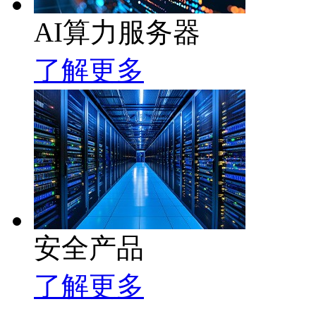
AI算力服务器
了解更多
安全产品
了解更多