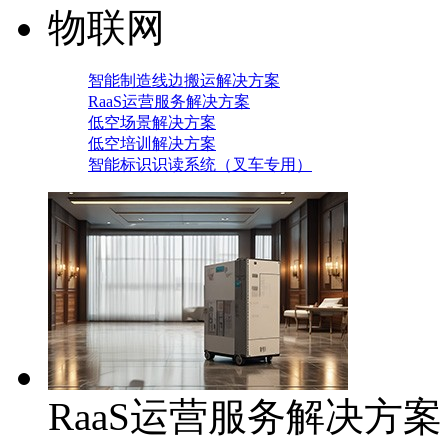
物联网
智能制造线边搬运解决方案
RaaS运营服务解决方案
低空场景解决方案
低空培训解决方案
智能标识识读系统（叉车专用）
RaaS运营服务解决方案