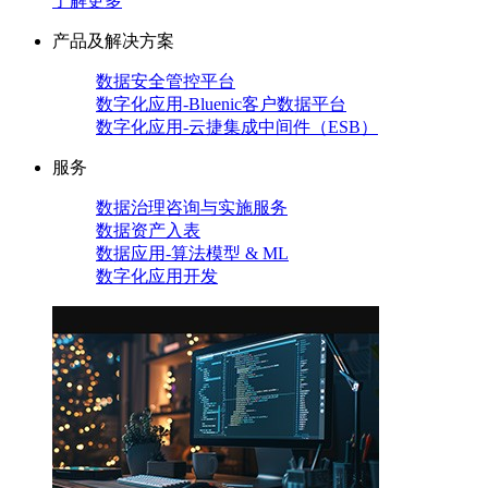
了解更多
产品及解决方案
数据安全管控平台
数字化应用-Bluenic客户数据平台
数字化应用-云捷集成中间件（ESB）
服务
数据治理咨询与实施服务
数据资产入表
数据应用-算法模型 & ML
数字化应用开发