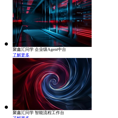
聚鑫汇问学 企业级Agent中台
了解更多
聚鑫汇问学 智能流程工作台